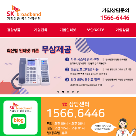
가입상담문의
1566-6446
결합상품
기업전화
기업인터넷
보안/CCTV
가입상담