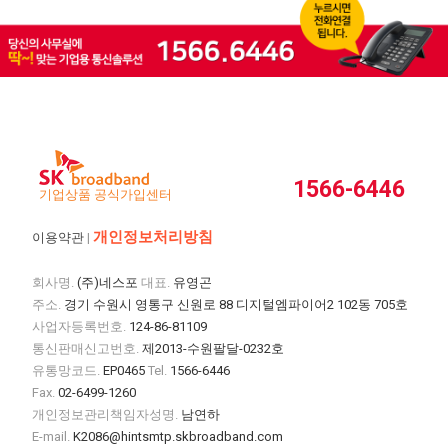
1566-6446
기업상품 공식가입센터
개인정보처리방침
이용약관
|
회사명.
(주)네스포
대표.
유영곤
주소.
경기 수원시 영통구 신원로 88 디지털엠파이어2 102동 705호
사업자등록번호.
124-86-81109
통신판매신고번호.
제2013-수원팔달-0232호
유통망코드.
EP0465
Tel.
1566-6446
Fax.
02-6499-1260
개인정보관리책임자성명.
남연하
E-mail.
K2086@hintsmtp.skbroadband.com