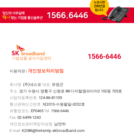
1566-6446
기업상품 공식가입센터
개인정보처리방침
이용약관
|
회사명.
(주)네스포
대표.
유영곤
주소.
경기 수원시 영통구 신원로 88 디지털엠파이어2 102동 705호
사업자등록번호.
124-86-81109
통신판매신고번호.
제2013-수원팔달-0232호
유통망코드.
EP0465
Tel.
1566-6446
Fax.
02-6499-1260
개인정보관리책임자성명.
남연하
E-mail.
K2086@hintsmtp.skbroadband.com