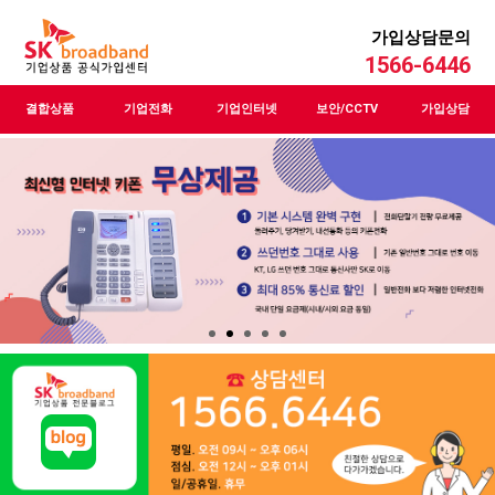
가입상담문의
1566-6446
결합상품
기업전화
기업인터넷
보안/CCTV
가입상담