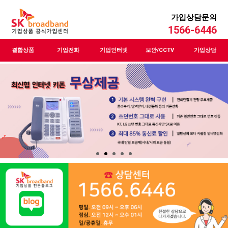
가입상담문의
1566-6446
결합상품
기업전화
기업인터넷
보안/CCTV
가입상담